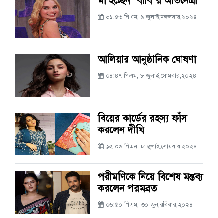
মা হচ্ছেন ‘বার্বি’র অভিনেত্রী
০১:৪৩ পিএম, ৯ জুলাই,মঙ্গলবার,২০২৪
আলিয়ার আনুষ্ঠানিক ঘোষণা
০৪:৪৭ পিএম, ৮ জুলাই,সোমবার,২০২৪
বিয়ের কার্ডের রহস্য ফাঁস
করলেন দীঘি
১২:০৯ পিএম, ৮ জুলাই,সোমবার,২০২৪
পরীমণিকে নিয়ে বিশেষ মন্তব্য
করলেন পরমব্রত
০৬:৫০ পিএম, ৩০ জুন,রবিবার,২০২৪