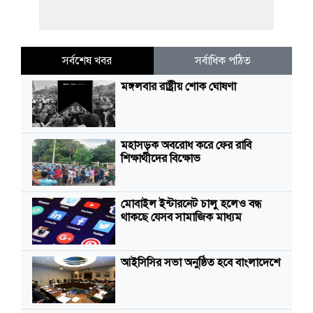
সর্বশেষ খবর
সর্বাধিক পঠিত
মঙ্গলবার রাষ্ট্রীয় শোক ঘোষণা
মহাসড়ক অবরোধ করে ফের রাবি
শিক্ষার্থীদের বিক্ষোভ
মোবাইল ইন্টারনেট চালু হলেও বন্ধ
থাকছে যেসব সামাজিক মাধ্যম
আইসিসির সভা অনুষ্ঠিত হবে বাংলাদেশে