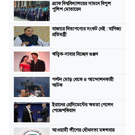
ব্র্যাক বিশ্ববিদ্যালয়ের সামনে বিপুল
পুলিশ মোতায়েন
বাজারে নিত্যপণ্যের সংকট নেই : বাণিজ্য
প্রতিমন্ত্রী
ঋত্বিক-সাবার বিচ্ছেদ গুঞ্জন
পল্টন মোড় থেকে ৪ আন্দোলনকারী
আটক
ইরানের প্রেসিডেন্টের ক্ষমতা পেলেন
পেজেশকিয়ান
আওয়ামী লীগের যৌথসভা মঙ্গলবার