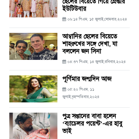
ছেলের বিয়েতে গিয়ে গ্রেপ্তার
ইউটিউবার
০৬:১৪ পিএম, ১৫ জুলাই,সোমবার,২০২৪
আম্বানির ছেলের বিয়েতে
শাহরুখের সঙ্গে দেখা, যা
বললেন জন সিনা
০৪:৩৭ পিএম, ১৪ জুলাই,রবিবার,২০২৪
পূর্ণিমার জন্মদিন আজ
০৫:২০ পিএম, ১১
জুলাই,বৃহস্পতিবার,২০২৪
পুত্র সন্তানের বাবা হলেন
‘ব্যাচেলর পয়েন্ট’-এর হাবু
ভাই