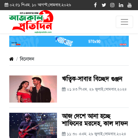
০২:৫১ পিএম, ১০ আগস্ট,সোমবার,২০২৬
বিনোদন
ঋত্বিক-সাবার বিচ্ছেদ গুঞ্জন
০১:৪৩ পিএম, ২৯ জুলাই,সোমবার,২০২৪
আজ দেশে আনা হচ্ছে
শাফিনের মরদেহ, কাল দাফন
১১:৩০ এএম, ২৯ জুলাই,সোমবার,২০২৪