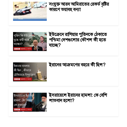
সংযুক্ত আরব আমিরাতের রেকর্ড বৃষ্টির
কারণে ভয়াবহ বন্যা
ইউক্রেনে রাশিয়ার পুতিনকে ঠেকাতে
পশ্চিমা দেশগুলোর কৌশল কী হতে
যাচ্ছে?
ইরানের আক্রমণের বহরে কী ছিল?
ইসরায়েলে ইরানের হামলা: কে বেশি
লাভবান হলো?