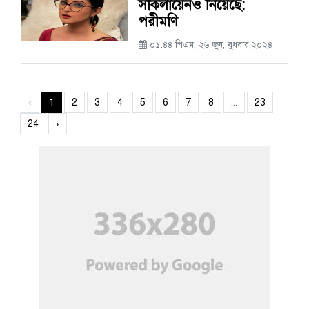
সাকলায়েনও নিয়েছে:
পরীমণি
০১:৪৪ পিএম, ২৬ জুন, বুধবার,২০২৪
‹
1
2
3
4
5
6
7
8
...
23
24
›