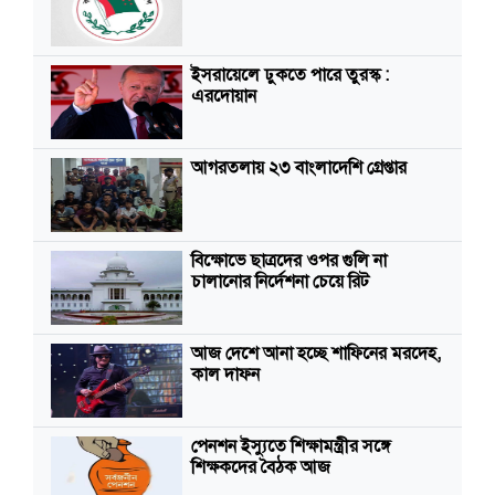
ইসরায়েলে ঢুকতে পারে তুরস্ক :
এরদোয়ান
আগরতলায় ২৩ বাংলাদেশি গ্রেপ্তার
বিক্ষোভে ছাত্রদের ওপর গুলি না
চালানোর নির্দেশনা চেয়ে রিট
আজ দেশে আনা হচ্ছে শাফিনের মরদেহ,
কাল দাফন
পেনশন ইস্যুতে শিক্ষামন্ত্রীর সঙ্গে
শিক্ষকদের বৈঠক আজ