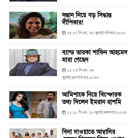
সন্তান নিয়ে বড় সিদ্ধান্ত
দীপিকার!
০৪:২৭ পিএম, ২৮ জুলাই,রবিবার,২০২৪
ব্যান্ড তারকা শাফিন আহমেদ
মারা গেছেন
০১:০৩ পিএম, ২৫
জুলাই,বৃহস্পতিবার,২০২৪
আমিশাকে নিয়ে বিস্ফোরক
তথ্য দিলেন ইমরান হাশমি
০১:১০ পিএম, ১৬ জুলাই,মঙ্গলবার,২০২৪
বিনা দাওয়াতে আম্বানির