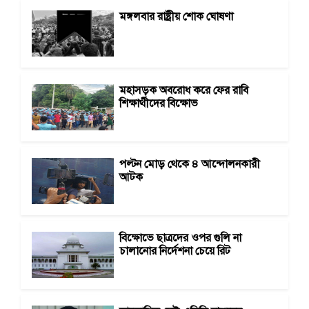
মঙ্গলবার রাষ্ট্রীয় শোক ঘোষণা
মহাসড়ক অবরোধ করে ফের রাবি
শিক্ষার্থীদের বিক্ষোভ
পল্টন মোড় থেকে ৪ আন্দোলনকারী
আটক
বিক্ষোভে ছাত্রদের ওপর গুলি না
চালানোর নির্দেশনা চেয়ে রিট