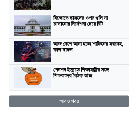
বিক্ষোভে ছাত্রদের ওপর গুলি না
চালানোর নির্দেশনা চেয়ে রিট
আজ দেশে আনা হচ্ছে শাফিনের মরদেহ,
কাল দাফন
পেনশন ইস্যুতে শিক্ষামন্ত্রীর সঙ্গে
শিক্ষকদের বৈঠক আজ
আরও খবর