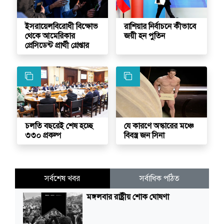
ইসরায়েলবিরোধী বিক্ষোভ
রাশিয়ার নির্বাচনে কীভাবে
থেকে আমেরিকার
জয়ী হন পুতিন
প্রেসিডেন্ট প্রার্থী গ্রেপ্তার
চলতি বছরেই শেষ হচ্ছে
যে কারণে অস্কারের মঞ্চে
৩৩০ প্রকল্প
বিবস্ত্র জন সিনা
সর্বশেষ খবর
সর্বাধিক পঠিত
মঙ্গলবার রাষ্ট্রীয় শোক ঘোষণা