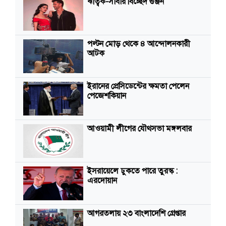
ঋত্বিক-সাবার বিচ্ছেদ গুঞ্জন
পল্টন মোড় থেকে ৪ আন্দোলনকারী
আটক
ইরানের প্রেসিডেন্টের ক্ষমতা পেলেন
পেজেশকিয়ান
আওয়ামী লীগের যৌথসভা মঙ্গলবার
ইসরায়েলে ঢুকতে পারে তুরস্ক :
এরদোয়ান
আগরতলায় ২৩ বাংলাদেশি গ্রেপ্তার