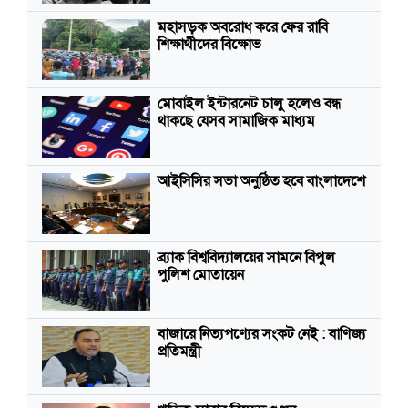
মহাসড়ক অবরোধ করে ফের রাবি
শিক্ষার্থীদের বিক্ষোভ
মোবাইল ইন্টারনেট চালু হলেও বন্ধ
থাকছে যেসব সামাজিক মাধ্যম
আইসিসির সভা অনুষ্ঠিত হবে বাংলাদেশে
ব্র্যাক বিশ্ববিদ্যালয়ের সামনে বিপুল
পুলিশ মোতায়েন
বাজারে নিত্যপণ্যের সংকট নেই : বাণিজ্য
প্রতিমন্ত্রী