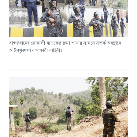
বান্দরবানের সোনালী ব্যাংকের রুমা শাখার সামনে সতর্ক অবস্থানে
আইনশৃঙ্খলা রক্ষাকারী বাহিনী।