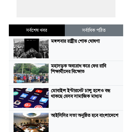
সর্বশেষ খবর
সর্বাধিক পঠিত
মঙ্গলবার রাষ্ট্রীয় শোক ঘোষণা
মহাসড়ক অবরোধ করে ফের রাবি
শিক্ষার্থীদের বিক্ষোভ
মোবাইল ইন্টারনেট চালু হলেও বন্ধ
থাকছে যেসব সামাজিক মাধ্যম
আইসিসির সভা অনুষ্ঠিত হবে বাংলাদেশে