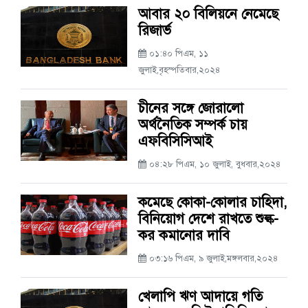
আবার ২০ বিলিয়নে নেমেছে
রিজার্ভ
০১:৪০ পিএম, ১১
জুলাই,বৃহস্পতিবার,২০২৪
চীনের সঙ্গে জোরালো
অর্থনৈতিক সম্পর্ক চায়
এফবিসিসিআই
০৪:২৮ পিএম, ১০ জুলাই, বুধবার,২০২৪
কমেছে কোকা-কোলার চাহিদা,
বিনিয়োগ দেশে রাখতে শুল্ক-
কর কমানোর দাবি
০৩:১৬ পিএম, ৯ জুলাই,মঙ্গলবার,২০২৪
খেলাপি ঋণ আদায়ে গতি