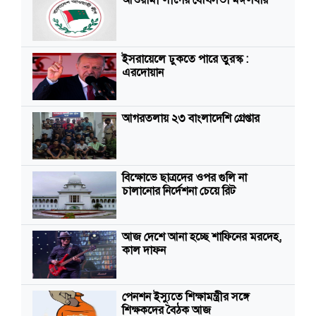
আওয়ামী লীগের যৌথসভা মঙ্গলবার
ইসরায়েলে ঢুকতে পারে তুরস্ক :
এরদোয়ান
আগরতলায় ২৩ বাংলাদেশি গ্রেপ্তার
বিক্ষোভে ছাত্রদের ওপর গুলি না
চালানোর নির্দেশনা চেয়ে রিট
আজ দেশে আনা হচ্ছে শাফিনের মরদেহ,
কাল দাফন
পেনশন ইস্যুতে শিক্ষামন্ত্রীর সঙ্গে
শিক্ষকদের বৈঠক আজ