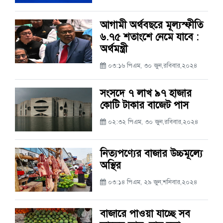
আগামী অর্থবছরে মূল্যস্ফীতি
৬.৭৫ শতাংশে নেমে যাবে :
অর্থমন্ত্রী
০৩:১৬ পিএম, ৩০ জুন,রবিবার,২০২৪
সংসদে ৭ লাখ ৯৭ হাজার
কোটি টাকার বাজেট পাস
০২:৩২ পিএম, ৩০ জুন,রবিবার,২০২৪
নিত্যপণ্যের বাজার উচ্চমূল্যে
অস্থির
০৩:১৪ পিএম, ২৯ জুন,শনিবার,২০২৪
বাজারে পাওয়া যাচ্ছে সব