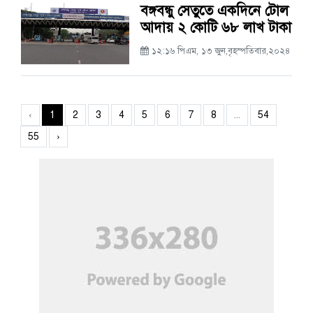
বঙ্গবন্ধু সেতুতে একদিনে টোল
আদায় ২ কোটি ৬৮ লাখ টাকা
১২:১৬ পিএম, ১৩ জুন,বৃহস্পতিবার,২০২৪
‹
1
2
3
4
5
6
7
8
...
54
55
›