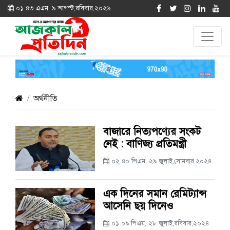
০১:৪৩ এএম, ৯ আগস্ট,রবিবার,২০২৬
অর্থনীতি
বাজারে নিত্যপণ্যের সংকট
নেই : বাণিজ্য প্রতিমন্ত্রী
০২:৪০ পিএম, ২৯ জুলাই,সোমবার,২০২৪
এক দিনের সমান রেমিট্যান্স
আসেনি ছয় দিনেও
০১:০৯ পিএম, ২৮ জুলাই,রবিবার,২০২৪