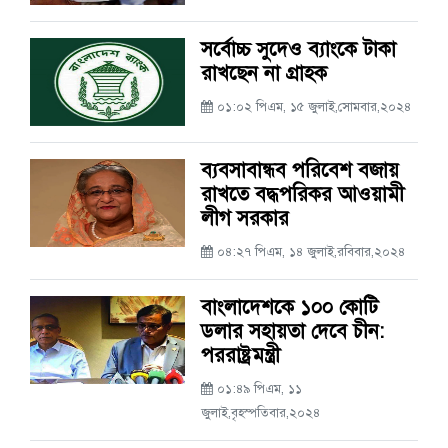
সর্বোচ্চ সুদেও ব্যাংকে টাকা
রাখছেন না গ্রাহক
০১:০২ পিএম, ১৫ জুলাই,সোমবার,২০২৪
ব্যবসাবান্ধব পরিবেশ বজায়
রাখতে বদ্ধপরিকর আওয়ামী
লীগ সরকার
০৪:২৭ পিএম, ১৪ জুলাই,রবিবার,২০২৪
বাংলাদেশকে ১০০ কোটি
ডলার সহায়তা দেবে চী‌ন:
পররাষ্ট্রমন্ত্রী
০১:৪৯ পিএম, ১১
জুলাই,বৃহস্পতিবার,২০২৪