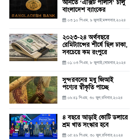
আনতে ‘এক্সিট পলিসি’ চালু
বাংলাদেশ ব্যাংকের
০৩:১০ পিএম, ৯ জুলাই,মঙ্গলবার,২০২৪
২০২৩-২৪ অর্থবছরে
রেমিট্যান্সের শীর্ষে ছিল ঢাকা,
সবচেয়ে কম রংপুরে
০১:০৩ পিএম, ৮ জুলাই,সোমবার,২০২৪
সুন্দরবনের মধু জিআই
পণ্যের স্বীকৃতি পাচ্ছে
০৬:৪১ পিএম, ৩০ জুন,রবিবার,২০২৪
৪ বছরে আড়াই কোটি ডলারে
শ্রম খাত সংস্কার হবে
০৫:২৬ পিএম, ৩০ জুন,রবিবার,২০২৪