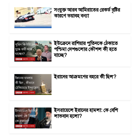
সংযুক্ত আরব আমিরাতের রেকর্ড বৃষ্টির
কারণে ভয়াবহ বন্যা
ইউক্রেনে রাশিয়ার পুতিনকে ঠেকাতে
পশ্চিমা দেশগুলোর কৌশল কী হতে
যাচ্ছে?
ইরানের আক্রমণের বহরে কী ছিল?
ইসরায়েলে ইরানের হামলা: কে বেশি
লাভবান হলো?