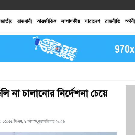
জাতীয়
রাজধানী
আন্তর্জাতিক
সম্পাদকীয়
সারাদেশ
রাজনীতি
অর্থন
ুলি না চালানোর নির্দেশনা চেয়ে
 ০১:৩৪ পিএম, ৬ আগস্ট,বৃহস্পতিবার,২০২৬