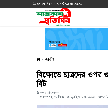
০৯:১৭ পিএম, ৭ আগস্ট,শুক্রবার,২০২৬
জাতীয়
বিক্ষোভে ছাত্রদের ওপর গ
রিট
নিজস্ব প্রতিবেদক
প্রকাশ: ১২:০৯ পিএম, ২৯ জুলাই,সোমবার,২০২৪ | আপডেট: