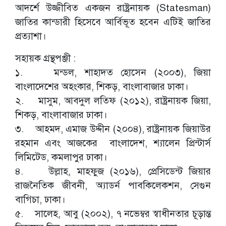
আদর্শে উজ্জীবিত একজন রাষ্ট্রনায়ক (Statesman)
জাতির কান্ডারী হিসেবে আর্বিভূত হবেন এটিই জাতির
প্রত্যাশা।
সহায়ক গ্রন্থপঞ্জী :
১. মন্ডল, শাহাদত হোসেন (২০০৩), জিয়া
বাংলাদেশের অহংকার, শিকড়, বাংলাবাজার ঢাকা।
২. মাসুম, আবদুল লতিফ (২০১২), রাষ্ট্রনায়ক জিয়া,
শিকড়, বাংলাবাজার ঢাকা।
৩. আহমদ, এমাজ উদ্দীন (২০০৪), রাষ্ট্রনায়ক জিয়াউর
রহমান এবং আজকের বাংলাদেশ, শ্যালেন প্রিন্টার্স
লিমিটেড, কমলাপুর ঢাকা।
৪. উল্লাহ, মাহফুজ (২০১৬), প্রেসিডেন্ট জিয়ার
রাজনৈতিক জীবনী, অ্যাডর্ন পাবকিলেকশন, সেগুন
বাগিচা, ঢাকা।
৫. সালেহ, আবু (২০০২), ৭ নভেম্বর স্বাধীনতার চূড়ান্ত