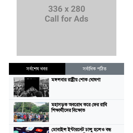
সর্বশেষ খবর
সর্বাধিক পঠিত
মঙ্গলবার রাষ্ট্রীয় শোক ঘোষণা
মহাসড়ক অবরোধ করে ফের রাবি
শিক্ষার্থীদের বিক্ষোভ
মোবাইল ইন্টারনেট চালু হলেও বন্ধ