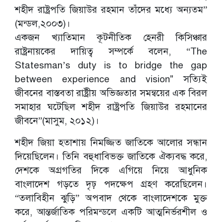
শহীদ রাষ্ট্রপতি জিয়াউর রহমান তাঁদের মধ্যে অন্যতম”
(মন্ডল,২০০৩)।
একজন খ্যাতিমান কূটনীতিক হেনরী কিসিঞ্চার
রাষ্ট্রনায়কের দায়িত্ব সম্পর্কে বলেন, “The
Statesman’s duty is to bridge the gap
between experience and vision" সত্যিই
জীবনের বাস্তবতা রাষ্ট্রীয় অভিজ্ঞতার সমন্বয়ের এক বিরল
সমাহার ঘটেছিল শহীদ রাষ্ট্রপতি জিয়াউর রহমানের
জীবনে”(মাসুম, ২০১২)।
শহীদ জিয়া হতাশায় নিমজ্জিত জাতিকে আলোর সন্ধান
দিয়েছিলেন। তিনি বহুধাবিভক্ত জাতিকে ঐক্যবদ্ধ করে,
দেশকে অগ্রগতির দিকে এগিয়ে নিয়ে আধুনিক
বাংলাদেশ গড়তে দৃঢ় পদক্ষেপ গ্রহণ করেছিলেন।
“তলাবিহীন ঝুড়ি” অপবাদ থেকে বাংলাদেশকে মুক্ত
করে, আন্তর্জাতিক পরিমন্ডলে একটি আত্মনির্ভরশীল ও