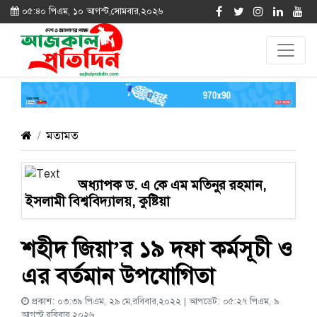
০৫:৪০ পিএম, ১০ আগস্ট,সোমবার,২০২৬
মতামত
অধ্যাপক ড. এ কে এম মতিনুর রহমান,
ইসলামী বিশ্ববিদ্যালয়, কুষ্টিয়া
শহীদ জিয়া’র ১৯ দফা কর্মসূচী ও
এর বর্তমান উপযোগিতা
প্রকাশ: ০৩:৩৯ পিএম, ২৯ মে,রবিবার,২০২২ | আপডেট: ০৫:২৭ পিএম, ৯
আগস্ট,রবিবার,২০২৬