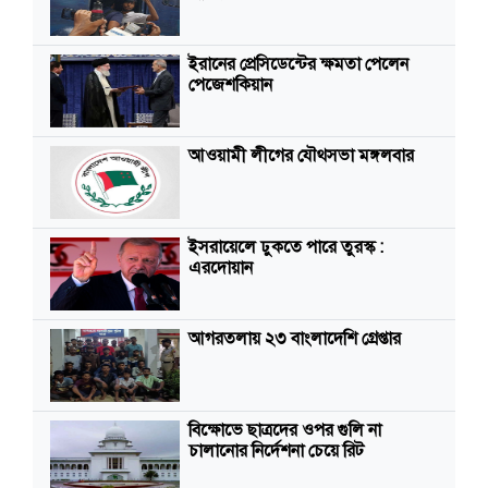
ইরানের প্রেসিডেন্টের ক্ষমতা পেলেন
পেজেশকিয়ান
আওয়ামী লীগের যৌথসভা মঙ্গলবার
ইসরায়েলে ঢুকতে পারে তুরস্ক :
এরদোয়ান
আগরতলায় ২৩ বাংলাদেশি গ্রেপ্তার
বিক্ষোভে ছাত্রদের ওপর গুলি না
চালানোর নির্দেশনা চেয়ে রিট