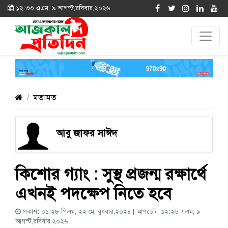
১২:৩৩ এএম, ৯ আগস্ট,রবিবার,২০২৬
মতামত
আবু জাফর সাঈদ
কিশোর গ্যাং : সুস্থ প্রজন্ম রক্ষার্থে
এখনই পদক্ষেপ নিতে হবে
প্রকাশ: ০১:২৮ পিএম, ২২ মে, বুধবার,২০২৪ | আপডেট: ১২:২৬ এএম, ৯
আগস্ট,রবিবার,২০২৬