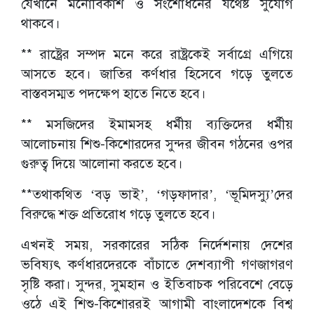
যেখানে মনোবিকাশ ও সংশোধনের যথেষ্ট সুযোগ
থাকবে।
** রাষ্ট্রের সম্পদ মনে করে রাষ্ট্রকেই সর্বাগ্রে এগিয়ে
আসতে হবে। জাতির কর্ণধার হিসেবে গড়ে তুলতে
বাস্তবসম্মত পদক্ষেপ হাতে নিতে হবে।
** মসজিদের ইমামসহ ধর্মীয় ব্যক্তিদের ধর্মীয়
আলোচনায় শিশু-কিশোরদের সুন্দর জীবন গঠনের ওপর
গুরুত্ব দিয়ে আলোনা করতে হবে।
**তথাকথিত ‘বড় ভাই’, ‘গড়ফাদার’, ‘ভূমিদস্যু’দের
বিরুদ্ধে শক্ত প্রতিরোধ গড়ে তুলতে হবে।
এখনই সময়, সরকারের সঠিক নির্দেশনায় দেশের
ভবিষ্যৎ কর্ণধারদেরকে বাঁচাতে দেশব্যাপী গণজাগরণ
সৃষ্টি করা। সুন্দর, সুমহান ও ইতিবাচক পরিবেশে বেড়ে
ওঠে এই শিশু-কিশোররই আগামী বাংলাদেশকে বিশ্ব