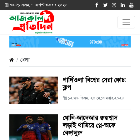
০৯:৫১ এএম, ৭ আগস্ট,শুক্রবার,২০২৬
খেলা
গার্দিওলা বিশ্বের সেরা কোচ:
ক্লপ
১২:২৯ পিএম, ২০ মে,সোমবার,২০২৪
ধোনি-জাদেজার রুদ্ধশ্বাস
লড়াই থামিয়ে প্লে-অফে
বেঙ্গালুরু