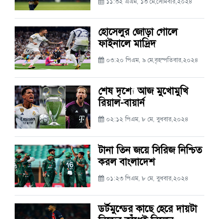
১১:৩২ এএম, ১৩ মে,সোমবার,২০২৪
হোসেলুর জোড়া গোলে
ফাইনালে মাদ্রিদ
০৩:২০ পিএম, ৯ মে,বৃহস্পতিবার,২০২৪
শেষ দৃশ্যে আজ মুখোমুখি
রিয়াল-বায়ার্ন
০২:১২ পিএম, ৮ মে, বুধবার,২০২৪
টানা তিন জয়ে সিরিজ নিশ্চিত
করল বাংলাদেশ
০১:২৩ পিএম, ৮ মে, বুধবার,২০২৪
ডর্টমুন্ডের কাছে হেরে দায়টা