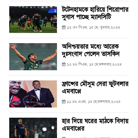
টটেনহামকে হারিয়ে শিরোপার
সুবাস পাচ্ছে ম্যানসিটি
১২:৩৭ পিএম, ১৫ মে, বুধবার,২০২৪
অনিশ্চয়তার মধ্যে আরেক
দুঃসংবাদ পেলেন তাসকিন
১২:৪২ পিএম, ১৪ মে,মঙ্গলবার,২০২৪
ফ্রান্সের মৌসুম সেরা ফুটবলার
এমবাপ্পে
১১:৪৯ এএম, ১৪ মে,মঙ্গলবার,২০২৪
হার দিয়ে ঘরের মাঠকে বিদায়
এমবাপ্পের