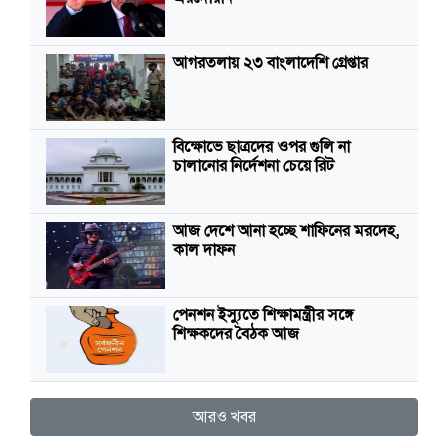
আগরতলায় ২৩ বাংলাদেশি গ্রেপ্তার
বিক্ষোভে ছাত্রদের ওপর গুলি না
চালানোর নির্দেশনা চেয়ে রিট
আজ দেশে আনা হচ্ছে শাফিনের মরদেহ,
কাল দাফন
পেনশন ইস্যুতে শিক্ষামন্ত্রীর সঙ্গে
শিক্ষকদের বৈঠক আজ
আরও খবর