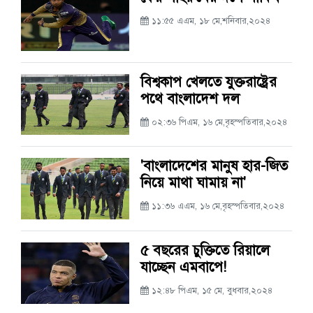
১১:৫৫ এএম, ১৮ মে,শনিবার,২০২৪
বিশ্বকাপ খেলতে যুক্তরাষ্ট্রের
পথে বাংলাদেশ দল
০২:৩৬ পিএম, ১৬ মে,বৃহস্পতিবার,২০২৪
'বাংলাদেশের মানুষ হার-জিত
নিয়ে মাথা ঘামায় না'
১১:৩৬ এএম, ১৬ মে,বৃহস্পতিবার,২০২৪
৫ বছরের চুক্তিতে রিয়ালে
যাচ্ছেন এমবাপে!
১২:৪৮ পিএম, ১৫ মে, বুধবার,২০২৪