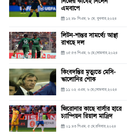
নিজের কাঁধেই নিলেন
এমবাপে
১২:৪৮ পিএম, ৮ মে, বুধবার,২০২৪
লিটন-শান্তর সামর্থ্যে আস্থা
রাখছে দল
০৫:৫৩ পিএম, ৬ মে,সোমবার,২০২৪
কিংবদন্তির মৃত্যুতে মেসি-
স্কালোনির শোক
১১:০২ এএম, ৬ মে,সোমবার,২০২৪
জিরোনার কাছে বার্সার হারে
চ্যাম্পিয়ন রিয়াল মাদ্রিদ
০১:৪৩ পিএম, ৫ মে,রবিবার,২০২৪