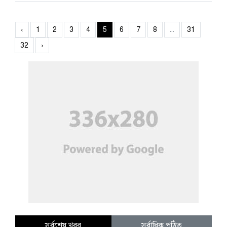
‹
1
2
3
4
5
6
7
8
...
31
32
›
সর্বশেষ খবর
সর্বাধিক পঠিত