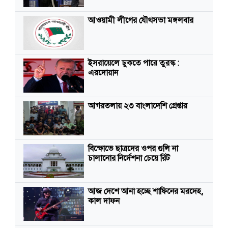
আওয়ামী লীগের যৌথসভা মঙ্গলবার
ইসরায়েলে ঢুকতে পারে তুরস্ক :
এরদোয়ান
আগরতলায় ২৩ বাংলাদেশি গ্রেপ্তার
বিক্ষোভে ছাত্রদের ওপর গুলি না
চালানোর নির্দেশনা চেয়ে রিট
আজ দেশে আনা হচ্ছে শাফিনের মরদেহ,
কাল দাফন