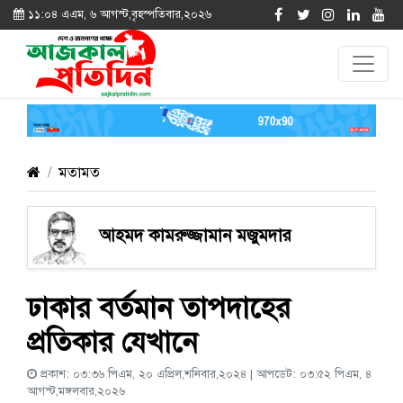
১১:০৪ এএম, ৬ আগস্ট,বৃহস্পতিবার,২০২৬
মতামত
আহমদ কামরুজ্জামান মজুমদার
ঢাকার বর্তমান তাপদাহের
প্রতিকার যেখানে
প্রকাশ: ০৩:৩৬ পিএম, ২০ এপ্রিল,শনিবার,২০২৪ | আপডেট: ০৩:৫২ পিএম, ৪
আগস্ট,মঙ্গলবার,২০২৬