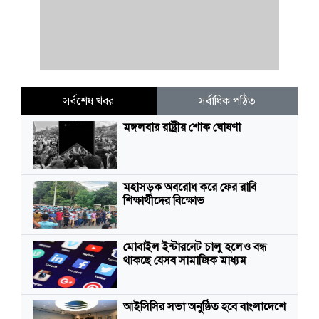
সর্বশেষ খবর
সর্বাধিক পঠিত
মঙ্গলবার রাষ্ট্রীয় শোক ঘোষণা
মহাসড়ক অবরোধ করে ফের রাবি
শিক্ষার্থীদের বিক্ষোভ
মোবাইল ইন্টারনেট চালু হলেও বন্ধ
থাকছে যেসব সামাজিক মাধ্যম
আইসিসির সভা অনুষ্ঠিত হবে বাংলাদেশে