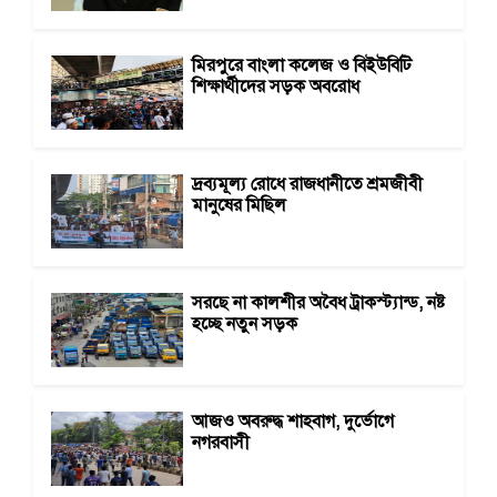
মিরপুরে বাংলা কলেজ ও বিইউবিটি
শিক্ষার্থীদের সড়ক অবরোধ
দ্রব্যমূল্য রোধে রাজধানীতে শ্রমজীবী
মানুষের মিছিল
সরছে না কালশীর অবৈধ ট্রাকস্ট্যান্ড, নষ্ট
হচ্ছে নতুন সড়ক
আজও অবরুদ্ধ শাহবাগ, দুর্ভোগে
নগরবাসী