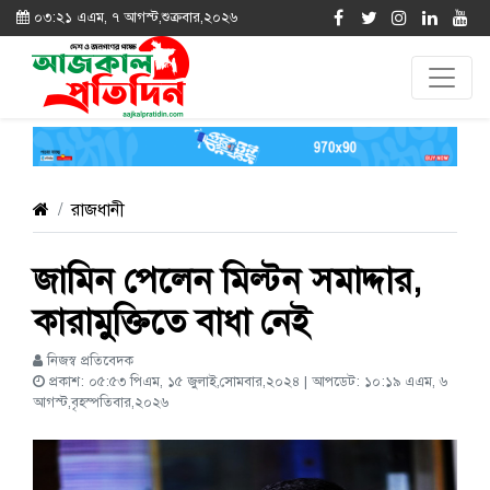
০৩:২১ এএম, ৭ আগস্ট,শুক্রবার,২০২৬
রাজধানী
জামিন পেলেন মিল্টন সমাদ্দার,
কারামুক্তিতে বাধা নেই
নিজস্ব প্রতিবেদক
প্রকাশ: ০৫:৫৩ পিএম, ১৫ জুলাই,সোমবার,২০২৪ | আপডেট: ১০:১৯ এএম, ৬
আগস্ট,বৃহস্পতিবার,২০২৬