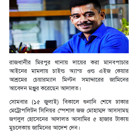
রাজধানীর মিরপুর থানায় দায়ের করা মানবপাচার
আইনের মামলায় চাইল্ড অ্যান্ড ওল্ড এইজ কেয়ার
আশ্রমের চেয়ারম্যান মিল্টন সমাদ্দারের জামিনের
আবেদন মঞ্জুর করেছেন আদালত।
সোমবার (১৫ জুলাই) বিকালে শুনানি শেষে ঢাকার
মেট্রোপলিটন সিনিয়র স্পেশাল জজ মোহাম্মদ আসসামছ
জগলুল হোসেনের আদালত আসামির ৫ হাজার টাকায়
মুচলেকায় জামিনের আদেশ দেন।