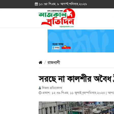
১০:৩৫ পিএম, ৮ আগস্ট,শনিবার,২০২৬
রাজধানী
সরছে না কালশীর অবৈধ ট্রা
নিজস্ব প্রতিবেদক
প্রকাশ: ১২:৩৯ পিএম, ১১ জুলাই,বৃহস্পতিবার,২০২৪ | আ