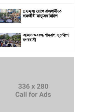
দ্রব্যমূল্য রোধে রাজধানীতে
শ্রমজীবী মানুষের মিছিল
আজও অবরুদ্ধ শাহবাগ, দুর্ভোগে
নগরবাসী