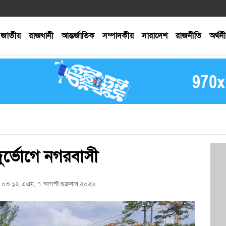
জাতীয়
রাজধানী
আন্তর্জাতিক
সম্পাদকীয়
সারাদেশ
রাজনীতি
অর্থন
ুর্ভোগে নগরবাসী
: ০৩:১২ এএম, ৭ আগস্ট,শুক্রবার,২০২৬