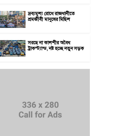
দ্রব্যমূল্য রোধে রাজধানীতে
শ্রমজীবী মানুষের মিছিল
সরছে না কালশীর অবৈধ
ট্রাকস্ট্যান্ড, নষ্ট হচ্ছে নতুন সড়ক