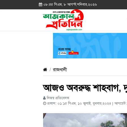
০৮:৫৫ পিএম, ৮ আগস্ট,শনিবার,২০২৬
রাজধানী
আজও অবরুদ্ধ শাহবাগ, দ
নিজস্ব প্রতিবেদক
প্রকাশ: ০১:১৫ পিএম, ১০ জুলাই, বুধবার,২০২৪ | আপডেট