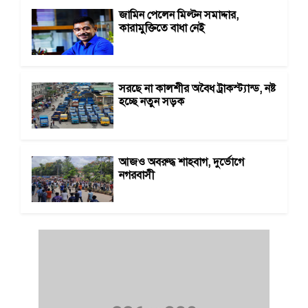
জামিন পেলেন মিল্টন সমাদ্দার,
কারামুক্তিতে বাধা নেই
সরছে না কালশীর অবৈধ ট্রাকস্ট্যান্ড, নষ্ট
হচ্ছে নতুন সড়ক
আজও অবরুদ্ধ শাহবাগ, দুর্ভোগে
নগরবাসী