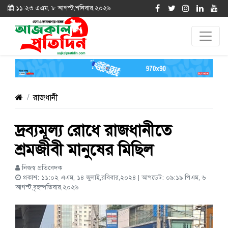
১১:২৩ এএম, ৮ আগস্ট,শনিবার,২০২৬
রাজধানী
দ্রব্যমূল্য রোধে রাজধানীতে
শ্রমজীবী মানুষের মিছিল
নিজস্ব প্রতিবেদক
প্রকাশ: ১১:০২ এএম, ১৪ জুলাই,রবিবার,২০২৪ | আপডেট: ০৯:১৯ পিএম, ৬
আগস্ট,বৃহস্পতিবার,২০২৬