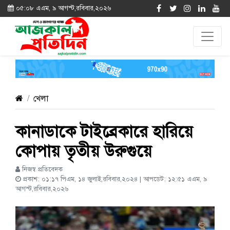
০৫:০৮ এএম, ৯ আগস্ট,রবিবার,২০২৬
খেলা
কানাডাকে টাইব্রেকারে হারিয়ে
কোপায় তৃতীয় উরুগুয়ে
নিজস্ব প্রতিবেদক
প্রকাশ: ০১:১৭ পিএম, ১৪ জুলাই,রবিবার,২০২৪ | আপডেট: ১২:৫১ এএম, ৯
আগস্ট,রবিবার,২০২৬