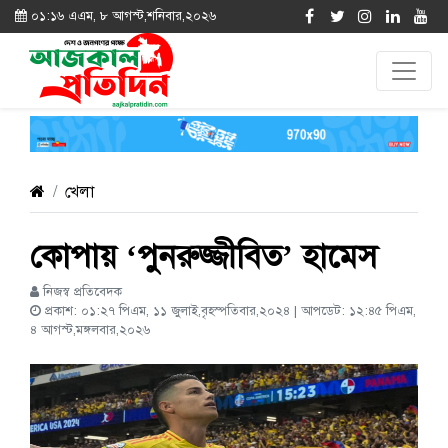
০১:১৬ এএম, ৮ আগস্ট,শনিবার,২০২৬
খেলা
কোপায় ‘পুনরুজ্জীবিত’ হামেস
নিজস্ব প্রতিবেদক
প্রকাশ: ০১:২৭ পিএম, ১১ জুলাই,বৃহস্পতিবার,২০২৪ | আপডেট: ১২:৪৫ পিএম,
৪ আগস্ট,মঙ্গলবার,২০২৬