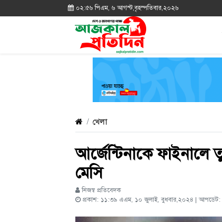
০২:৫৬ পিএম, ৬ আগস্ট,বৃহস্পতিবার,২০২৬
খেলা
আর্জেন্টিনাকে ফাইনাল
মেসি
নিজস্ব প্রতিবেদক
প্রকাশ: ১১:৩৯ এএম, ১০ জুলাই, বুধবার,২০২৪ | আপডেট: