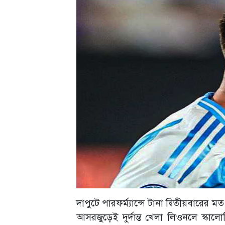
দাপুটে পারফর্ম্যান্সে টানা দ্বিতীয়বারে
আসরজুড়েই দুর্দান্ত খেলা লিওনলে স্কা