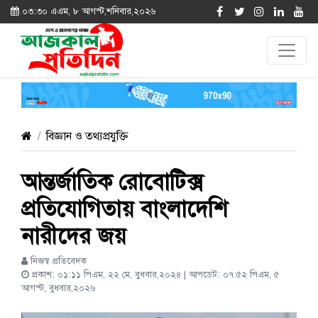
০৩:৩০ এএম, ৮ আগস্ট,শনিবার,২০২৬
বিজ্ঞান ও তথ্যপ্রযুক্তি
আন্তর্জাতিক রোবোটিক্স
প্রতিযোগিতায় বাংলাদেশি
নারীদের জয়
নিজস্ব প্রতিবেদক
প্রকাশ: ০১:১১ পিএম, ২২ মে, বুধবার,২০২৪ | আপডেট: ০৭:৫২ পিএম, ৫
আগস্ট, বুধবার,২০২৬