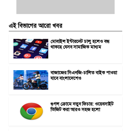
এই বিভাগের আরো খবর
মোবাইল ইন্টারনেট চালু হলেও বন্ধ
থাকছে যেসব সামাজিক মাধ্যম
বাজাজের সিএনজি-চালিত বাইক পাওয়া
যাবে বাংলাদেশেও
গুগল ক্রোমে নতুন ফিচার: ওয়েবসাইট
ভিজিট করা আরও সহজ হলো