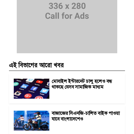
এই বিভাগের আরো খবর
মোবাইল ইন্টারনেট চালু হলেও বন্ধ
থাকছে যেসব সামাজিক মাধ্যম
বাজাজের সিএনজি-চালিত বাইক পাওয়া
যাবে বাংলাদেশেও