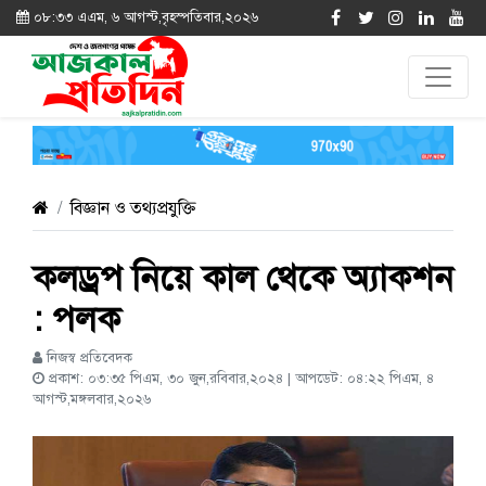
০৮:৩৩ এএম, ৬ আগস্ট,বৃহস্পতিবার,২০২৬
বিজ্ঞান ও তথ্যপ্রযুক্তি
কলড্রপ নিয়ে কাল থেকে অ্যাকশন
: পলক
নিজস্ব প্রতিবেদক
প্রকাশ: ০৩:৩৫ পিএম, ৩০ জুন,রবিবার,২০২৪ | আপডেট: ০৪:২২ পিএম, ৪
আগস্ট,মঙ্গলবার,২০২৬