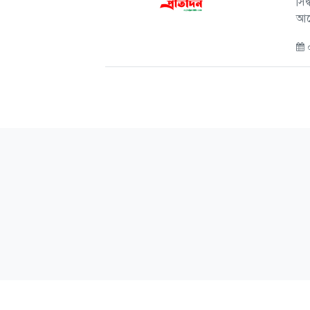
সিদ
আন
০