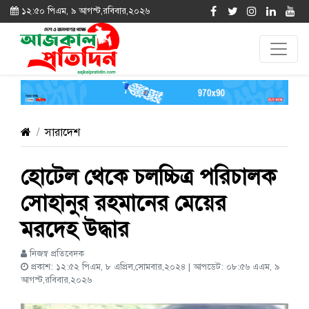
১২:৫০ পিএম, ৯ আগস্ট,রবিবার,২০২৬
সারাদেশ
হোটেল থেকে চলচ্চিত্র পরিচালক
সোহানুর রহমানের মেয়ের
মরদেহ উদ্ধার
নিজস্ব প্রতিবেদক
প্রকাশ: ১২:৫২ পিএম, ৮ এপ্রিল,সোমবার,২০২৪ | আপডেট: ০৮:৫৬ এএম, ৯
আগস্ট,রবিবার,২০২৬