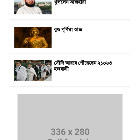
খুললেন আজহারী
বুদ্ধ পূর্ণিমা আজ
সৌদি আরবে পৌঁছেছেন ২১০৬৩
হজযাত্রী