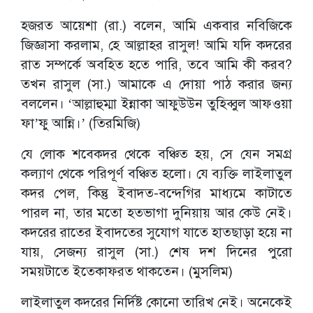
হজরত আয়েশা (রা.) বলেন, আমি একবার নবিজিকে
জিজ্ঞাসা করলাম, হে আল্লাহর রাসুল! আমি যদি কদরের
রাত সম্পর্কে অবহিত হতে পারি, তবে আমি কী করব?
তখন রাসুল (সা.) আমাকে এ দোয়া পাঠ করার জন্য
বললেন। ‘আল্লাহুম্মা ইন্নাকা আফুউউন তুহিব্বুল আফওয়া
ফা’ফু আন্নি।’ (তিরমিজি)
যে লোক শবেকদর থেকে বঞ্চিত হয়, সে যেন সমগ্র
কল্যাণ থেকে পরিপূর্ণ বঞ্চিত হলো। যে ব্যক্তি লাইলাতুল
কদর পেল, কিন্তু ইবাদত-বন্দেগির মাধ্যমে কাটাতে
পারল না, তার মতো হতভাগা দুনিয়ায় আর কেউ নেই।
কদরের রাতের ইবাদতের সুযোগ যাতে হাতছাড়া হয়ে না
যায়, সেজন্য রাসুল (সা.) শেষ দশ দিনের পুরো
সময়টাতে ইতেকাফরত থাকতেন। (মুসলিম)
লাইলাতুল কদরের নির্দিষ্ট কোনো তারিখ নেই। অনেকেই