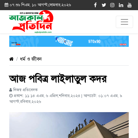
০৭:৩৬ পিএম, ১০ আগস্ট,সোমবার,২০২৬
ধর্ম ও জীবন
আজ পবিত্র লাইলাতুল কদর
নিজস্ব প্রতিবেদক
প্রকাশ: ১১:১৪ এএম, ৬ এপ্রিল,শনিবার,২০২৪ | আপডেট: ০১:০৭ এএম, ৯
আগস্ট,রবিবার,২০২৬